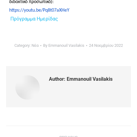
διδακτικό προσωπικό):
https://youtu.be/Pq8t07aXHeY
Πρόγραμμα Ημερίδας
Category:
Νέα
By
Emmanouil Vasilakis
24 Νοεμβρίου 2022
Author:
Emmanouil Vasilakis