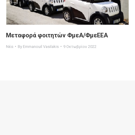
Μεταφορά φοιτητών ΦμεΑ/ΦμεΕΕΑ
Νέα
By
Emmanouil Vasilakis
9 Οκτωβρίου 2022