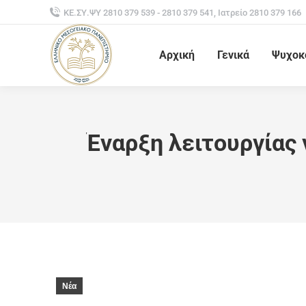
ΚΕ.ΣΥ.ΨΥ 2810 379 539 - 2810 379 541, Ιατρείο 2810 379 166
Αρχική
Γενικά
Ψυχοκ
Έναρξη λειτουργίας 
Νέα