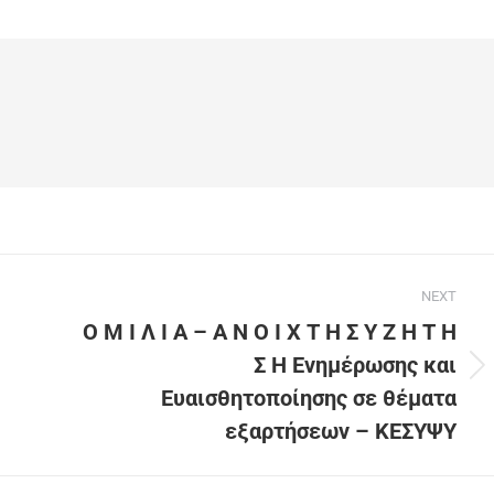
NEXT
Ο Μ Ι Λ Ι Α – Α Ν Ο Ι Χ Τ Η Σ Υ Ζ Η Τ Η
Σ Η Ενημέρωσης και
Ευαισθητοποίησης σε θέματα
εξαρτήσεων – ΚΕΣΥΨΥ